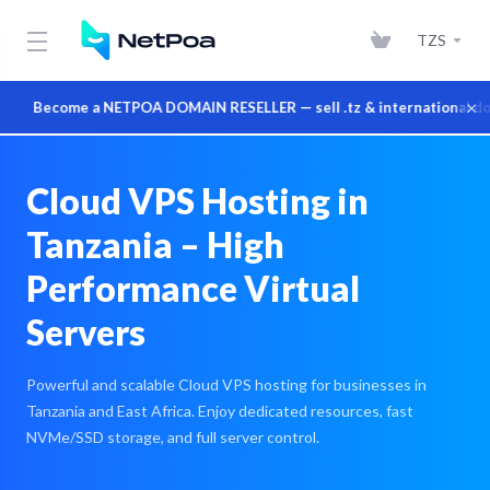
TZS
×
Become a NETPOA DOMAIN RESELLER — sell .tz & international domain
Cloud VPS Hosting in
Tanzania – High
Performance Virtual
Servers
Powerful and scalable Cloud VPS hosting for businesses in
Tanzania and East Africa. Enjoy dedicated resources, fast
NVMe/SSD storage, and full server control.