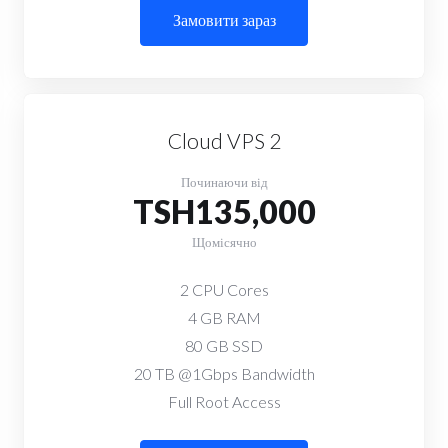
Замовити зараз
Cloud VPS 2
Починаючи від
TSH135,000
Щомісячно
2 CPU Cores
4 GB RAM
80 GB SSD
20 TB @1Gbps Bandwidth
Full Root Access