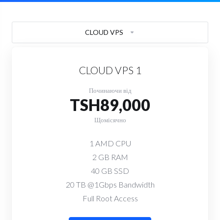
CLOUD VPS
CLOUD VPS 1
Починаючи від
TSH89,000
Щомісячно
1 AMD CPU
2 GB RAM
40 GB SSD
20 TB @1Gbps Bandwidth
Full Root Access