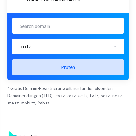
.co.tz
Prüfen
* Gratis Domain-Registrierung gilt nur für die folgenden
Domainendungen (TLD): .co.tz, .or.tz, .ac.tz, .tv.tz, .sc.tz, .ne.tz,
.me.tz, .mobi.tz, .info.tz