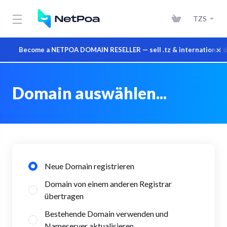
TZS
×
Become a NETPOA DOMAIN RESELLER — sell .tz & international dom
Domain auswählen...
Neue Domain registrieren
Domain von einem anderen Registrar
übertragen
Bestehende Domain verwenden und
Nameserver aktualisieren