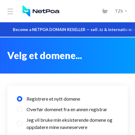
TZS
×
Become a NETPOA DOMAIN RESELLER — sell .tz & international do
Velg et domene...
Registrere et nytt domene
Overfør domenet fra en annen registrar
Jeg vil bruke min eksisterende domene og
oppdatere mine navneservere