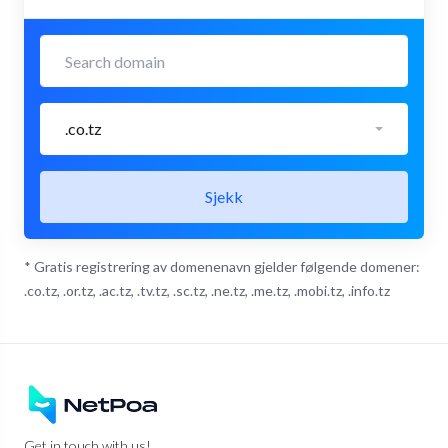
.co.tz
Sjekk
* Gratis registrering av domenenavn gjelder følgende domener:
.co.tz, .or.tz, .ac.tz, .tv.tz, .sc.tz, .ne.tz, .me.tz, .mobi.tz, .info.tz
Get in touch with us!