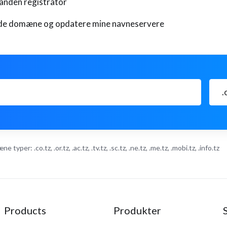
anden registrator
ende domæne og opdatere mine navneservere
.
: .co.tz, .or.tz, .ac.tz, .tv.tz, .sc.tz, .ne.tz, .me.tz, .mobi.tz, .info.tz
Products
Produkter