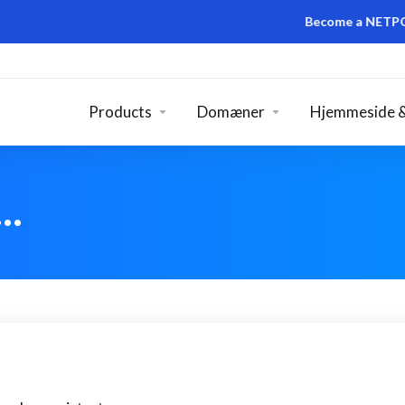
Become a NETPOA DOM
Products
Domæner
Hjemmeside &
n…