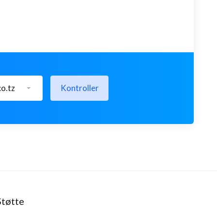
co.tz
Kontroller
Støtte