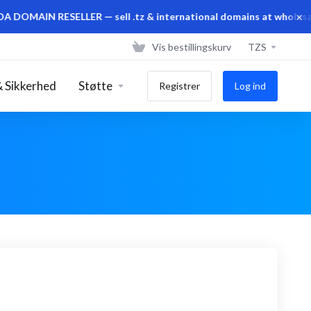
×
AIN RESELLER — sell .tz & international domains at wholesale pr
Vis bestillingskurv
TZS
 Sikkerhed
Støtte
Registrer
Log ind